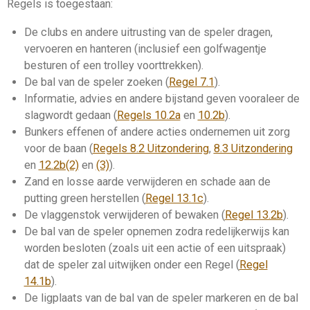
Regels is toegestaan:
De clubs en andere
uitrusting
van de speler dragen,
vervoeren en hanteren (inclusief een golfwagentje
besturen of een trolley voorttrekken).
De bal van de speler zoeken (
Regel 7.1
).
Informatie,
advies
en andere bijstand geven vooraleer de
slag
wordt gedaan (
Regels 10.2a
en
10.2b
).
Bunkers
effenen of andere acties ondernemen uit zorg
voor de
baan
(
Regels 8.2 Uitzondering
,
8.3 Uitzondering
en
12.2b(2)
en
(3)
).
Zand en losse aarde verwijderen en schade aan de
putting green
herstellen (
Regel 13.1c
).
De
vlaggenstok
verwijderen of bewaken (
Regel 13.2b
).
De bal van de speler opnemen zodra redelijkerwijs kan
worden besloten (zoals uit een actie of een uitspraak)
dat de speler zal uitwijken onder een Regel (
Regel
14.1b
).
De ligplaats van de bal van de speler
markeren
en de bal