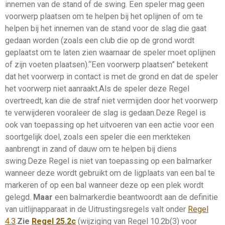
innemen van de stand of de swing. Een speler mag geen
voorwerp plaatsen om te helpen bij het oplijnen of om te
helpen bij het innemen van de
stand
voor de
slag
die gaat
gedaan worden (zoals een club die op de grond wordt
geplaatst om te laten zien waarnaar de speler moet oplijnen
of zijn voeten plaatsen).“Een voorwerp plaatsen” betekent
dat het voorwerp in contact is met de grond en dat de speler
het voorwerp niet aanraakt.Als de speler deze Regel
overtreedt, kan die de straf niet vermijden door het voorwerp
te verwijderen vooraleer de
slag
is gedaan.Deze Regel is
ook van toepassing op het uitvoeren van een actie voor een
soortgelijk doel, zoals een speler die een merkteken
aanbrengt in zand of dauw om te helpen bij diens
swing.Deze Regel is niet van toepassing op een
balmarker
wanneer deze wordt gebruikt om de ligplaats van een bal te
markeren of op een bal wanneer deze op een plek wordt
gelegd.
Maar
een
balmarker
die beantwoordt aan de definitie
van uitlijnapparaat in de
Uitrustingsregels
valt onder
Regel
4.3
.
Zie
Regel 25.2c
(wijziging van Regel 10.2b(3) voor