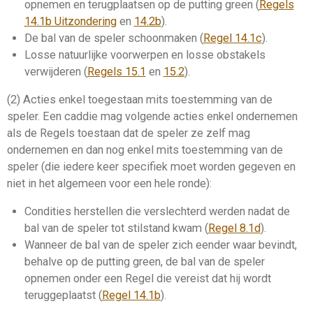
opnemen en
terugplaatsen
op de
putting green
(
Regels
14.1b Uitzondering
en
14.2b
).
De bal van de speler schoonmaken (
Regel 14.1c
).
Losse natuurlijke voorwerpen
en
losse obstakels
verwijderen (
Regels 15.1
en
15.2
).
(2) Acties enkel toegestaan mits toestemming van de
speler. Een
caddie
mag volgende acties enkel ondernemen
als de Regels toestaan dat de speler ze zelf mag
ondernemen en dan nog enkel mits toestemming van de
speler (die iedere keer specifiek moet worden gegeven en
niet in het algemeen voor een hele
ronde
):
Condities herstellen die verslechterd werden nadat de
bal van de speler tot stilstand kwam (
Regel 8.1d
).
Wanneer de bal van de speler zich eender waar bevindt,
behalve op de
putting green
, de bal van de speler
opnemen onder een Regel die vereist dat hij wordt
teruggeplaatst
(
Regel 14.1b
).