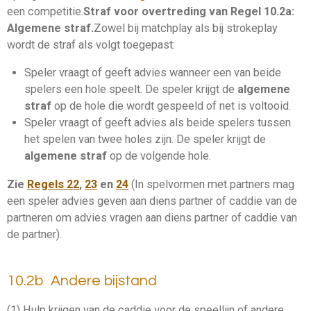
een competitie.
Straf voor overtreding van Regel 10.2a:
Algemene straf
.
Zowel bij
matchplay
als bij
strokeplay
wordt de straf als volgt toegepast:
Speler vraagt of geeft advies wanneer een van beide
spelers een hole speelt
. De speler krijgt de
algemene
straf
op de hole die wordt gespeeld of net is voltooid.
Speler vraagt of geeft advies als beide spelers tussen
het spelen van twee holes zijn.
De speler krijgt de
algemene straf
op de volgende hole.
Zie
Regels 22
,
23
en
24
(In spelvormen met
partners
mag
een speler
advies
geven aan diens
partner
of
caddie
van de
partner
en om
advies
vragen aan diens
partner
of
caddie
van
de
partner
).
10.2b Andere bijstand
(1) Hulp krijgen van de caddie voor de speellijn of andere