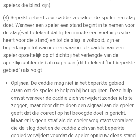
spelers die blind zijn).
(4) Beperkt gebied voor caddie vooraleer de speler een slag
doet. Wanneer een speler een
stand
begint in te nemen voor
de
slag
(wat betekent dat hij ten minste één voet in positie
heeft voor die
stand
) en tot de
slag
is voltooid, zijn er
beperkingen tot wanneer en waarom de
caddie
van een
speler opzettelijk op of dichtbij het verlengde van de
speellijn
achter de bal mag staan (dit betekent “het beperkte
gebied”) als volgt:
Oplijnen
. De
caddie
mag niet in het beperkte gebied
staan om de speler te helpen bij het oplijnen. Deze hulp
omvat wanneer de
caddie
zich verwijdert zonder iets te
zeggen, maar door dit te doen een signaal aan de speler
geeft dat die correct op het beoogde doel is gericht.
Maar
er is geen straf als de speler weg stapt vooraleer
die de
slag
doet en de
caddie
zich van het beperkte
gebied verwijdert voordat de speler opnieuw diens
stand