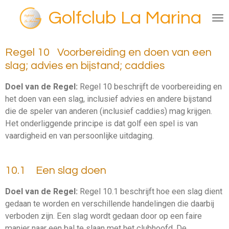
Ga
Golfclub La Marina
direct
naar
de
Regel 10
Voorbereiding en doen van een
hoofdinhoud
slag; advies en bijstand; caddies
Doel van de Regel:
Regel 10 beschrijft de voorbereiding en
het doen van een slag, inclusief advies en andere bijstand
die de speler van anderen (inclusief caddies) mag krijgen.
Het onderliggende principe is dat golf een spel is van
vaardigheid en van persoonlijke uitdaging.
10.1 Een slag doen
Doel van de Regel:
Regel 10.1 beschrijft hoe een slag dient
gedaan te worden en verschillende handelingen die daarbij
verboden zijn. Een slag wordt gedaan door op een faire
manier naar een bal te slaan met het clubhoofd. De