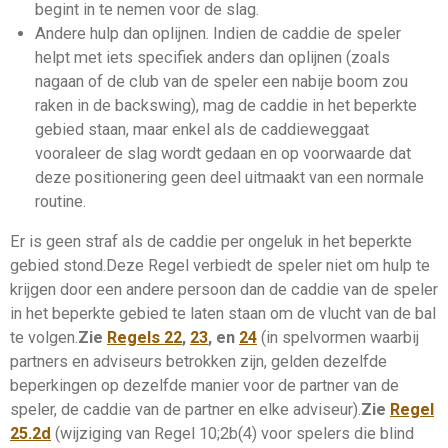
begint in te nemen voor de
slag
.
Andere hulp dan oplijnen
. Indien de
caddie
de speler
helpt met iets specifiek anders dan oplijnen (zoals
nagaan of de club van de speler een nabije boom zou
raken in de backswing), mag de
caddie
in het beperkte
gebied staan, maar enkel als de
caddie
weggaat
vooraleer de
slag
wordt gedaan en op voorwaarde dat
deze positionering geen deel uitmaakt van een normale
routine.
Er is geen straf als de
caddie
per ongeluk in het beperkte
gebied stond.Deze Regel verbiedt de speler niet om hulp te
krijgen door een andere persoon dan de
caddie
van de speler
in het beperkte gebied te laten staan om de vlucht van de bal
te volgen.
Zie
Regels 22
,
23
, en
24
(in spelvormen waarbij
partners
en
adviseurs
betrokken zijn, gelden dezelfde
beperkingen op dezelfde manier voor de
partner
van de
speler, de
caddie
van de
partner
en elke
adviseur
).
Zie
Regel
25.2d
(wijziging van Regel 10;2b(4) voor spelers die blind