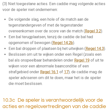
(3) Niet toegestane acties. Een
caddie
mag volgende acties
voor de speler niet ondernemen:
De volgende
slag
, een hole of de match aan de
tegenstander
geven of met de
tegenstander
overeenkomen over de score van de match (
Regel 3.2
).
Een bal
terugplaatsen
, tenzij de
caddie
de bal had
opgenomen of
bewogen
(
Regel 14.2b
).
Een bal
droppen
of plaatsen bij het uitwijken (
Regel 14.3
).
Beslissen om uit te wijken onder een Regel (zoals een
bal als onspeelbaar behandelen onder
Regel 19
of uit te
wijken voor een
abnormale baanconditie
of een
strafgebied
onder
Regel 16.1
of
17
); de
caddie
mag de
speler adviseren om dit te doen, maar het is de speler
die moet beslissen.
10.3c De speler is verantwoordelijk voor de
acties en regelovertredingen van de caddie