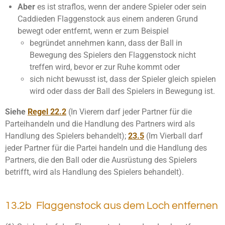
Aber
es ist straflos, wenn der andere Spieler oder sein
Caddie
den
Flaggenstock
aus einem anderen Grund
bewegt oder entfernt, wenn er zum Beispiel
begründet annehmen kann, dass der Ball in
Bewegung des Spielers den
Flaggenstock
nicht
treffen wird, bevor er zur Ruhe kommt oder
sich nicht bewusst ist, dass der Spieler gleich spielen
wird oder dass der Ball des Spielers in Bewegung ist.
Siehe
Regel 22.2
(In
Vierern
darf jeder
Partner
für die
Partei
handeln und die Handlung des
Partners
wird als
Handlung des Spielers behandelt);
23.5
(Im
Vierball
darf
jeder
Partner
für die
Partei
handeln und die Handlung des
Partners
, die den Ball oder die
Ausrüstung
des Spielers
betrifft, wird als Handlung des Spielers behandelt).
13.2b Flaggenstock aus dem Loch entfernen