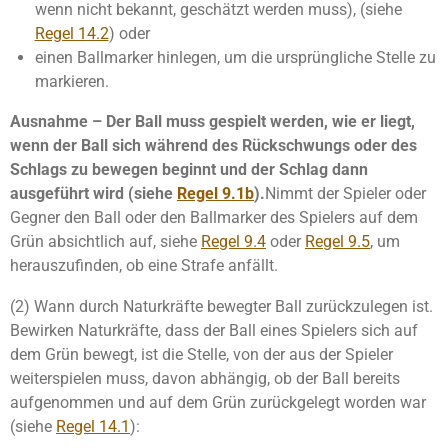
wenn nicht bekannt, geschätzt werden muss), (siehe
Regel 14.2
) oder
einen
Ballmarker
hinlegen, um die ursprüngliche Stelle zu
markieren
.
Ausnahme – Der Ball muss gespielt werden, wie er liegt,
wenn der Ball sich während des Rückschwungs oder des
Schlags zu bewegen beginnt und der Schlag dann
ausgeführt wird (siehe
Regel 9.1b
).
Nimmt der Spieler oder
Gegner
den Ball oder den
Ballmarker
des Spielers auf dem
Grün
absichtlich auf, siehe
Regel 9.4
oder
Regel 9.5
, um
herauszufinden, ob eine Strafe anfällt.
(2) Wann durch Naturkräfte bewegter Ball zurückzulegen ist.
Bewirken
Naturkräfte
, dass der Ball eines Spielers sich auf
dem
Grün
bewegt
, ist die Stelle, von der aus der Spieler
weiterspielen muss, davon abhängig, ob der Ball bereits
aufgenommen und auf dem
Grün
zurückgelegt
worden war
(siehe
Regel 14.1
):