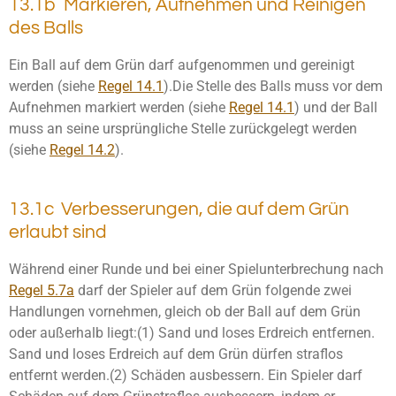
13.1b Markieren, Aufnehmen und Reinigen
des Balls
Ein Ball auf dem
Grün
darf aufgenommen und gereinigt
werden (siehe
Regel 14.1
).
Die Stelle des Balls muss vor dem
Aufnehmen
markiert
werden (siehe
Regel 14.1
) und der Ball
muss an seine ursprüngliche Stelle
zurückgelegt
werden
(siehe
Regel 14.2
).
13.1c Verbesserungen, die auf dem Grün
erlaubt sind
Während einer
Runde
und bei einer Spielunterbrechung nach
Regel 5.7a
darf der Spieler auf dem
Grün
folgende zwei
Handlungen vornehmen, gleich ob der Ball auf dem
Grün
oder außerhalb liegt:
(1) Sand und loses Erdreich entfernen.
Sand und loses Erdreich auf dem
Grün
dürfen straflos
entfernt werden.
(2) Schäden ausbessern. Ein Spieler darf