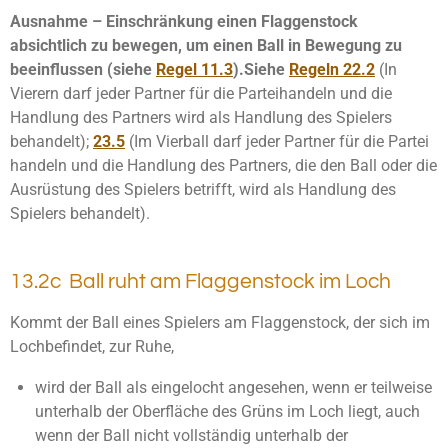
Ausnahme – Einschränkung einen Flaggenstock
absichtlich zu bewegen, um einen Ball in Bewegung zu
beeinflussen (siehe
Regel 11.3
).
Siehe
Regeln 22.2
(In
Vierern
darf jeder
Partner
für die
Partei
handeln und die
Handlung des
Partners
wird als Handlung des Spielers
behandelt);
23.5
(Im Vierball darf jeder
Partner
für die
Partei
handeln und die Handlung des
Partners
, die den Ball oder die
Ausrüstung
des Spielers betrifft, wird als Handlung des
Spielers behandelt).
13.2c Ball ruht am Flaggenstock im Loch
Kommt der Ball eines Spielers am
Flaggenstock
, der sich im
Loch
befindet, zur Ruhe,
wird der Ball als
eingelocht
angesehen, wenn er teilweise
unterhalb der Oberfläche des
Grüns
im
Loch
liegt, auch
wenn der Ball nicht vollständig unterhalb der