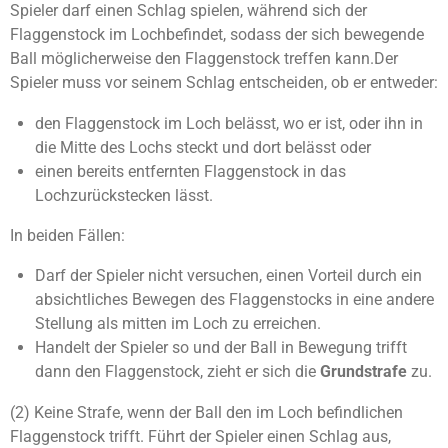
Spieler darf einen
Schlag
spielen, während sich der
Flaggenstock
im
Loch
befindet, sodass der sich bewegende
Ball möglicherweise den
Flaggenstock
treffen kann.
Der
Spieler muss vor seinem
Schlag
entscheiden, ob er entweder:
den
Flaggenstock
im
Loch
belässt, wo er ist, oder ihn in
die Mitte des
Lochs
steckt und dort belässt oder
einen bereits entfernten
Flaggenstock
in das
Loch
zurückstecken lässt.
In beiden Fällen:
Darf der Spieler nicht versuchen, einen Vorteil durch ein
absichtliches Bewegen des
Flaggenstocks
in eine andere
Stellung als mitten im
Loch
zu erreichen.
Handelt der Spieler so und der Ball in Bewegung trifft
dann den
Flaggenstock
, zieht er sich die
Grundstrafe
zu.
(2) Keine Strafe, wenn der Ball den im Loch befindlichen
Flaggenstock trifft. Führt der Spieler einen
Schlag
aus,