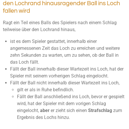
den Lochrand hinausragender Ball ins Loch
fallen wird
Ragt ein Teil eines Balls des Spielers nach einem Schlag
teilweise über den
Loch
rand hinaus,
ist es dem Spieler gestattet, innerhalb einer
angemessenen Zeit das
Loch
zu erreichen und weitere
zehn Sekunden zu warten, um zu sehen, ob der Ball in
das
Loch
fällt.
Fällt der Ball innerhalb dieser Wartezeit ins
Loch
, hat der
Spieler mit seinem vorherigen
Schlag
eingelocht
.
Fällt der Ball nicht innerhalb dieser Wartezeit ins
Loch
,
gilt er als in Ruhe befindlich.
Fällt der Ball anschließend ins
Loch
, bevor er gespielt
wird, hat der Spieler mit dem vorigen
Schlag
eingelocht
,
aber
er zieht sich einen
Strafschlag
zum
Ergebnis des Lochs hinzu.