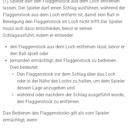
(1) Spieler darf den Flaggenstock aus dem Loch entfernen
lassen. Der Spieler darf einen
Schlag
ausführen, während der
Flaggenstock
aus dem
Loch
entfernt ist, damit sein Ball in
Bewegung den
Flaggenstock
im
Loch
nicht trifft.
Der Spieler
muss sich dazu entscheiden, bevor er seinen
Schlag
ausführt, indem er entweder:
den
Flaggenstock
aus dem
Loch
entfernen lässt, bevor er
den Ball spielt oder
jemanden ermächtigt, den
Flaggenstock
zu bedienen.
Dies bedeutet:
Den
Flaggenstock
vor dem
Schlag
über das
Loch
oder in der Nähe des
Lochs
zu halten, um dem Spieler
dessen Lage anzugeben und
während oder nachdem der
Schlag
ausgeführt wurde,
den Flaggenstock zu entfernen.
Das Bedienen des
Flaggenstocks
gilt als vom Spieler
ermächtigt, wenn