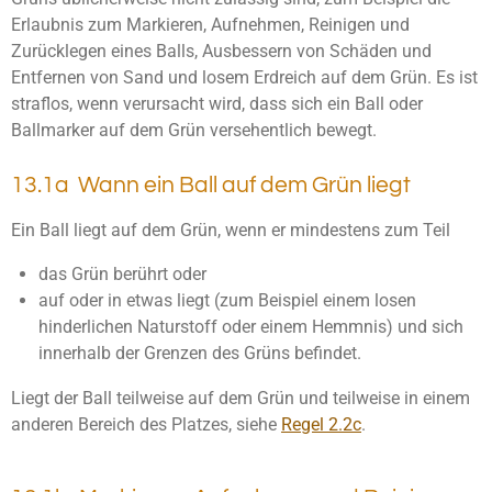
Erlaubnis zum Markieren, Aufnehmen, Reinigen und
Zurücklegen eines Balls, Ausbessern von Schäden und
Entfernen von Sand und losem Erdreich auf dem Grün. Es ist
straflos, wenn verursacht wird, dass sich ein Ball oder
Ballmarker auf dem Grün versehentlich bewegt.
13.1a Wann ein Ball auf dem Grün liegt
Ein Ball liegt auf dem
Grün
, wenn er mindestens zum Teil
das
Grün
berührt oder
auf oder in etwas liegt (zum Beispiel einem
losen
hinderlichen Naturstoff
oder einem
Hemmnis
) und sich
innerhalb der Grenzen des
Grüns
befindet.
Liegt der Ball teilweise auf dem
Grün
und teilweise in einem
anderen
Bereich des Platzes
, siehe
Regel 2.2c
.