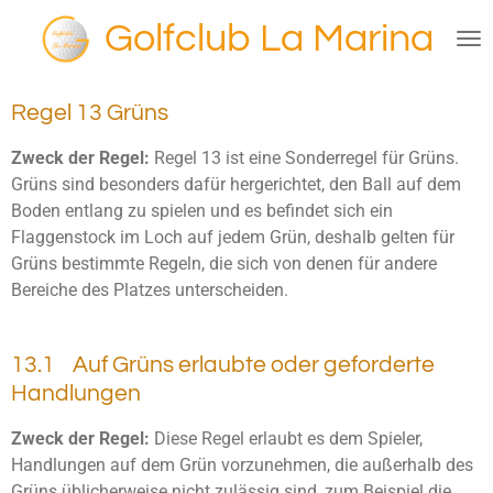
Ga
Golfclub La Marina
direct
naar
de
Regel 13
Grüns
hoofdinhoud
Zweck der Regel:
Regel 13 ist eine Sonderregel für Grüns.
Grüns sind besonders dafür hergerichtet, den Ball auf dem
Boden entlang zu spielen und es befindet sich ein
Flaggenstock im Loch auf jedem Grün, deshalb gelten für
Grüns bestimmte Regeln, die sich von denen für andere
Bereiche des Platzes unterscheiden.
13.1 Auf Grüns erlaubte oder geforderte
Handlungen
Zweck der Regel:
Diese Regel erlaubt es dem Spieler,
Handlungen auf dem Grün vorzunehmen, die außerhalb des
Grüns üblicherweise nicht zulässig sind, zum Beispiel die