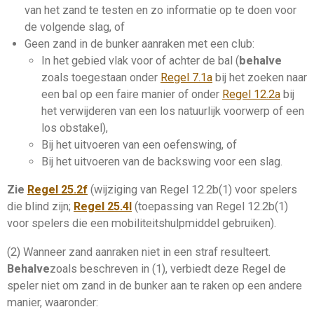
van het zand te testen en zo informatie op te doen voor
de volgende
slag
, of
Geen zand in de
bunker
aanraken met een club:
In het gebied vlak voor of achter de bal (
behalve
zoals toegestaan onder
Regel 7.1a
bij het zoeken naar
een bal op een faire manier of onder
Regel 12.2a
bij
het verwijderen van een
los natuurlijk voorwerp
of een
los obstakel
),
Bij het uitvoeren van een oefenswing, of
Bij het uitvoeren van de backswing voor een
slag
.
Zie
Regel 25.2f
(wijziging van Regel 12.2b(1) voor spelers
die blind zijn;
Regel 25.4l
(toepassing van Regel 12.2b(1)
voor spelers die een mobiliteitshulpmiddel gebruiken).
(2) Wanneer zand aanraken niet in een straf resulteert.
Behalve
zoals beschreven in (1), verbiedt deze Regel de
speler niet om zand in de
bunker
aan te raken op een andere
manier, waaronder: