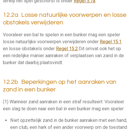
terwijl het spel geschorst is onder
Regel 5.7a
.
12.2a Losse natuurlijke voorwerpen en losse
obstakels verwijderen
Vooraleer een bal te spelen in een
bunker
mag een speler
losse natuurlijke voorwerpen
verwijderen onder
Regel 15.1
en
losse obstakels
onder
Regel 15.2
.
Dit omvat ook het op
een redelijke manier aanraken of verplaatsen van zand in de
bunker
dat daarbij plaatsvindt.
12.2b Beperkingen op het aanraken van
zand in een bunker
(1) Wanneer zand aanraken in een straf resulteert. Vooraleer
een
slag
te doen naar een bal in een
bunker
mag een speler:
Niet opzettelijk zand in de
bunker
aanraken met een hand,
een club, een hark of een ander voorwerp om de toestand