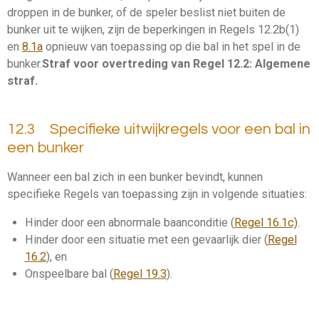
droppen
in de
bunker
, of de speler beslist niet buiten de
bunker
uit te wijken, zijn de beperkingen in Regels 12.2b(1)
en
8.1a
opnieuw van toepassing op die bal
in het spel
in de
bunker
.
Straf voor overtreding van Regel 12.2:
Algemene
straf
.
12.3 Specifieke uitwijkregels voor een bal in
een bunker
Wanneer een bal zich in een
bunker
bevindt, kunnen
specifieke Regels van toepassing zijn in volgende situaties:
Hinder door een
abnormale baanconditie
(
Regel 16.1c)
.
Hinder door een situatie met een gevaarlijk
dier
(
Regel
16.2
), en
Onspeelbare bal (
Regel 19.3
).