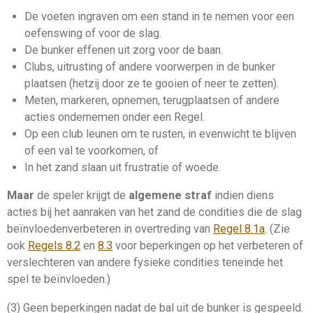
De voeten ingraven om een
stand
in te nemen voor een
oefenswing of voor de
slag
.
De
bunker
effenen uit zorg voor de
baan
.
Clubs,
uitrusting
of andere voorwerpen in de
bunker
plaatsen (hetzij door ze te gooien of neer te zetten).
Meten,
markeren
, opnemen,
terugplaatsen
of andere
acties ondernemen onder een Regel.
Op een club leunen om te rusten, in evenwicht te blijven
of een val te voorkomen, of
In het zand slaan uit frustratie of woede.
Maar
de speler krijgt de
algemene straf
indien diens
acties bij het aanraken van het zand de
condities die de slag
beïnvloeden
verbeteren
in overtreding van
Regel 8.1a
. (Zie
ook
Regels 8.2
en
8.3
voor beperkingen op het
verbeteren
of
verslechteren van andere fysieke condities teneinde het
spel te beïnvloeden.)
(3) Geen beperkingen nadat de bal uit de bunker is gespeeld.